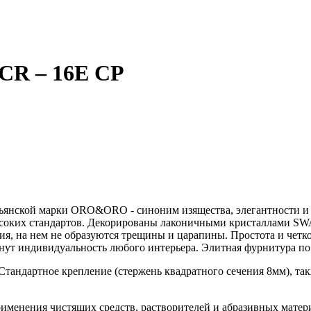
CR – 16E CP
ьянской марки ORO&ORO - синоним изящества, элегантности и 
м высоких стандартов. Декорированы лаконичными кристаллам
я, на нем не образуются трещины и царапины. Простота и четко
 индивидуальность любого интерьера. Элитная фурнитура по 
 Стандартное крепление (стержень квадратного сечения 8мм), та
применения чистящих средств, растворителей и абразивных матер