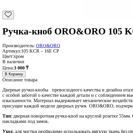
Ручка-кноб ORO&ORO 105 K
Производитель:
ORO&ORO
Артикул:
105 KCR – 16E CP
Цвет:
хром
В наличии
Цена:
3 000 ₸
В Корзину
Описание товара
Дверные ручки-кнобы превосходного качества и дизайна итал
с особой заботой о качестве каждой детали и с соблюдение
изысканности. Материал выдерживает механические воздействи
присущие каждой модели дверных ручек ORO&ORO, подчеркнут
Тип
: дверная поворотная ручка-кноб на круглой розетке 55мм.
накладками под замок.
Уход
: для чистки необходимо использовать мягкую ткань без 