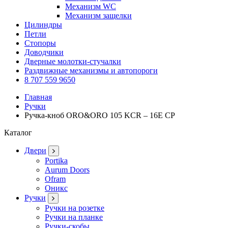
Механизм WC
Механизм защелки
Цилиндры
Петли
Стопоры
Доводчики
Дверные молотки-стучалки
Раздвижные механизмы и автопороги
8 707 559 9650
Главная
Ручки
Ручка-кноб ORO&ORO 105 KCR – 16E CP
Каталог
Двери
Portika
Aurum Doors
Ofram
Оникс
Ручки
Ручки на розетке
Ручки на планке
Ручки-скобы