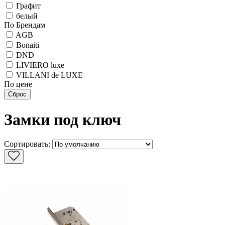
Графит
белый
По Брендам
AGB
Bonaiti
DND
LIVIERO luxe
VILLANI de LUXE
По цене
Сброс
Замки под ключ
Cортировать: